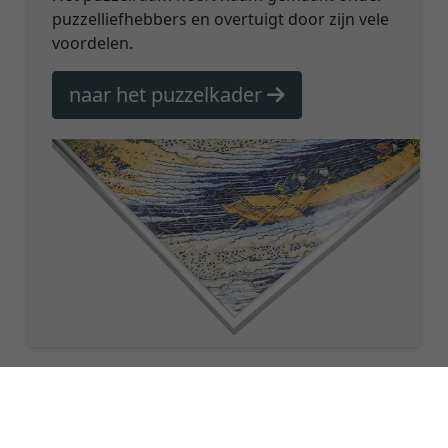
puzzelliefhebbers en overtuigt door zijn vele
voordelen.
naar het puzzelkader