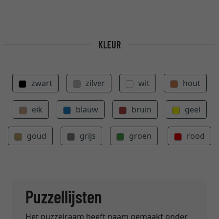
KLEUR
zwart
zilver
wit
hout
eik
blauw
bruin
geel
goud
grijs
groen
rood
Puzzellijsten
Het puzzelraam heeft naam gemaakt onder