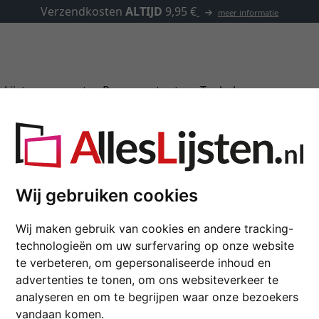
✓
500.000 artikelen om uit te kiezen
Lijsten op maat
Passe-partouts
Toebehoren
Houten lijst Hekla (MD
Wij gebruiken cookies
60x80 cm | wengé | kunstglas
Wij maken gebruik van cookies en andere tracking-
technologieën om uw surfervaring op onze website
formaat
te verbeteren, om gepersonaliseerde inhoud en
advertenties te tonen, om ons websiteverkeer te
kleur
analyseren en om te begrijpen waar onze bezoekers
vandaan komen.