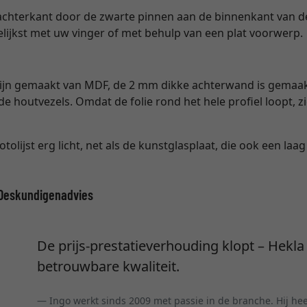
 achterkant door de zwarte pinnen aan de binnenkant van de
elijkst met uw vinger of met behulp van een plat voorwerp.
 zijn gemaakt van MDF, de 2 mm dikke achterwand is gemaak
e houtvezels. Omdat de folie rond het hele profiel loopt, zi
otolijst erg licht, net als de kunstglasplaat, die ook een laa
eskundigenadvies
De prijs-prestatieverhouding klopt – Hekl
betrouwbare kwaliteit.
Ingo werkt sinds 2009 met passie in de branche. Hij heef