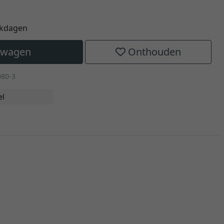
rkdagen
elwagen
Onthouden
080-3
el