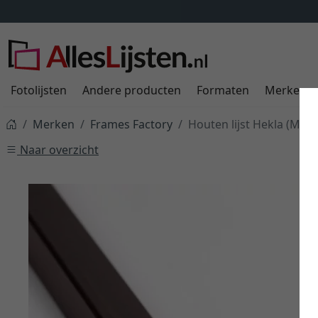
Fotolijsten
Andere producten
Formaten
Merken
Merken
Frames Factory
Houten lijst Hekla (MDF)
Naar overzicht