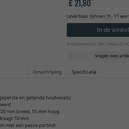
€ 21,90
*
Leverbaar binnen:
9 - 11 we
In de wink
Artikelnummer: FAC-Hekla-22-6
Vragen over artik
Omschrijving
Specificatie
(geperste en gelijmde houtvezels)
ieerd
el, 20 mm breed, 15 mm hoog
draagt 10 mm
sten met een passe-partout