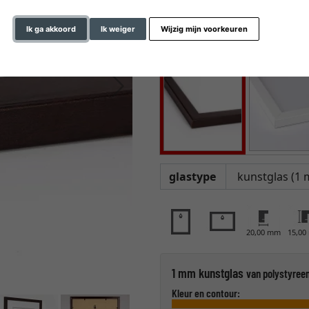
Ik ga akkoord
Ik weiger
Wijzig mijn voorkeuren
Verder
glastype
20,00 mm
15,0
1 mm kunstglas
van polystyreen
Kleur en contour: