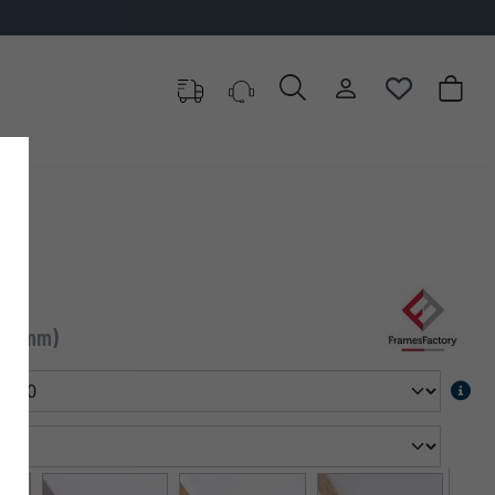
F)
 (1 mm)