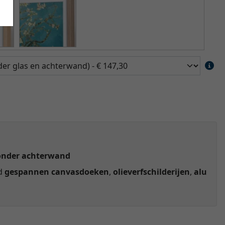
onder achterwand
ld
gespannen canvasdoeken
,
olieverfschilderijen
,
alu