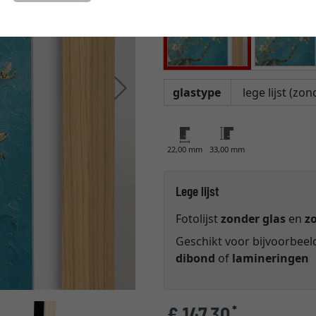
Verder
glastype
22,00 mm
33,00 mm
Lege lijst
Fotolijst
zonder glas
en
z
Geschikt voor bijvoorbee
dibond
of
lamineringen
€ 147,30
*