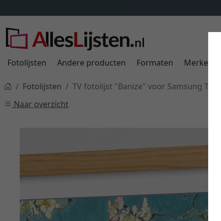
Fotolijsten
Andere producten
Formaten
Merken
Fotolijsten
TV fotolijst "Banize" voor Samsung The
Naar overzicht