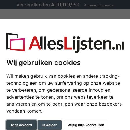
Verzendkosten
ALTIJD
9,95 €
meer informatie
Lijsten op maat
Passe-partouts
Toebehoren
 Frame
Wij gebruiken cookies
Wij maken gebruik van cookies en andere tracking-
TV fotolijst "Banize
technologieën om uw surfervaring op onze website
32 Zoll (42,7x72,7 cm) | eik | 
te verbeteren, om gepersonaliseerde inhoud en
advertenties te tonen, om ons websiteverkeer te
formaat
analyseren en om te begrijpen waar onze bezoekers
vandaan komen.
kleur
Ik ga akkoord
Ik weiger
Wijzig mijn voorkeuren