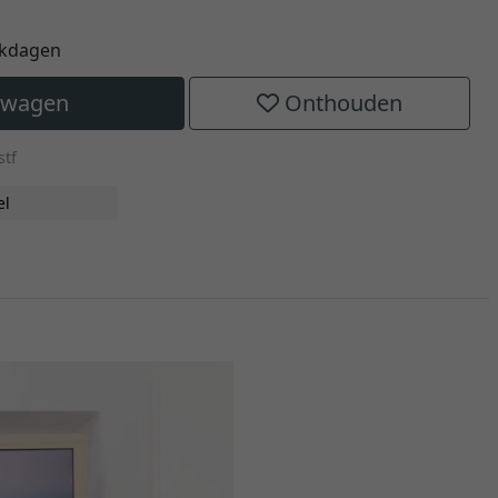
rkdagen
elwagen
Onthouden
stf
el