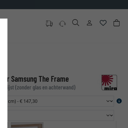
" voor Samsung The Frame
lege lijst (zonder glas en achterwand)