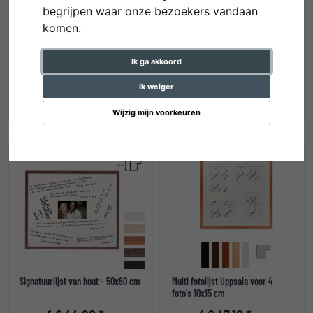
begrijpen waar onze bezoekers vandaan
komen.
Lijst voor 9 directbeelden - Typ
Lijst voor 9 directbeelden - Typ
Polaroid 600
Instax Wide
Ik ga akkoord
vanaf € 40,60 *
vanaf € 40,60 *
Ik weiger
Wijzig mijn voorkeuren
Signatuurlijst van hout - 50x60 cm
Multi fotolijst Uppsala voor 4
foto's 10x15 cm