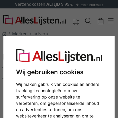
endkosten
ALTIJD
9,95 €
✓
5
meer informatie
Merken
artvera
artvera
Wij gebruiken cookies
Populariteit
Wij maken gebruik van cookies en andere
tracking-technologieën om uw
surfervaring op onze website te
verbeteren, om gepersonaliseerde inhoud
en advertenties te tonen, om ons
websiteverkeer te analyseren en om te