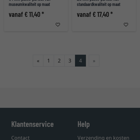
museumkwaliteit op maat
standaardkwaliteit op maat
vanaf € 11,40 *
vanaf € 17,40 *
Terug
«
1
2
3
4
»
Klantenservice
Help
Contact
Verzending en kosten