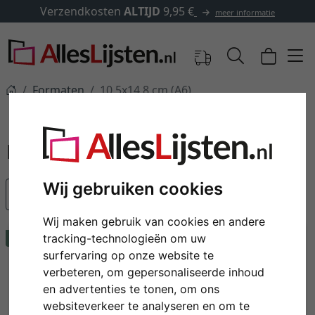
Verzendkosten
ALTIJD
9,95 €
meer informatie
Formaten
10,5x14,8 cm (A6)
10,5x14,8 cm (A6)
Wij gebruiken cookies
Populariteit
Wij maken gebruik van cookies en andere
Tip
Tip
tracking-technologieën om uw
surfervaring op onze website te
verbeteren, om gepersonaliseerde inhoud
en advertenties te tonen, om ons
websiteverkeer te analyseren en om te