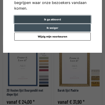
begrijpen waar onze bezoekers vandaan
komen.
Massief houten lijst Uppsala
Kunststof lijst ART
Ik ga akkoord
vanaf € 9,90 *
vanaf € 13,00 *
Ik weiger
Wijzig mijn voorkeuren
3D Houten lijst Bourgondië met
Barok lijst Madrie
diepe lijst
vanaf € 24,00 *
vanaf € 31,90 *