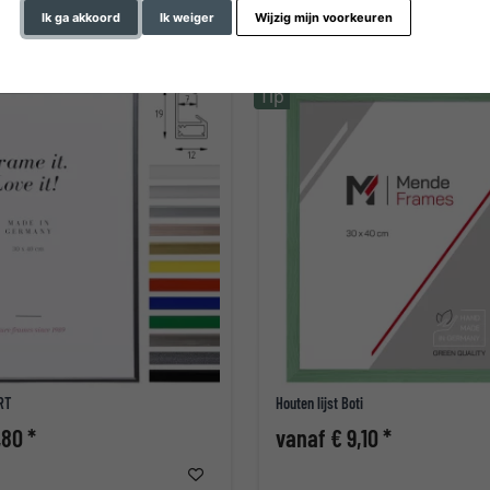
Ik ga akkoord
Ik weiger
Wijzig mijn voorkeuren
Tip
ART
Houten lijst Boti
,80 *
vanaf € 9,10 *