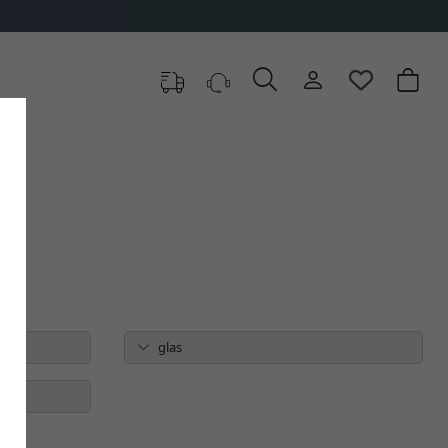
e kiezen
glas