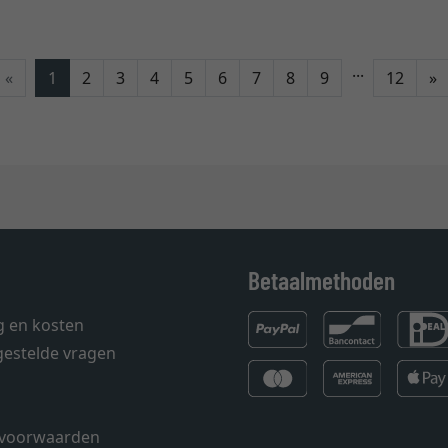
...
V
«
1
2
3
4
5
6
7
8
9
12
»
Betaalmethoden
g en kosten
gestelde vragen
voorwaarden