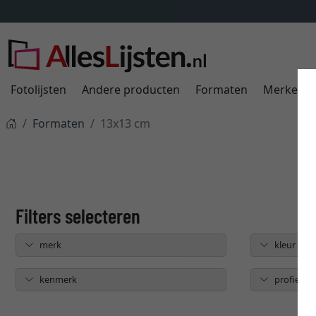
Fotolijsten
Andere producten
Formaten
Merken
Formaten
13x13 cm
merk
kleur
kenmerk
profielbr