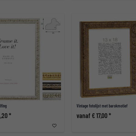
lfing
Vintage fotolijst met barokmotief
,20 *
vanaf € 17,00 *