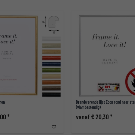
gnon
Brandwerende lijst Econ rond naar sta
(vlambestendig)
,00 *
vanaf € 20,30 *