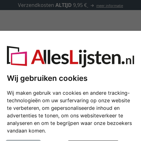
✓
500.000 artikelen om uit t
Lijsten op maat
Passe-partouts
Toebehoren
13x13 cm
Wij gebruiken cookies
Wij maken gebruik van cookies en andere tracking-
technologieën om uw surfervaring op onze website
te verbeteren, om gepersonaliseerde inhoud en
lijsttype
advertenties te tonen, om ons websiteverkeer te
analyseren en om te begrijpen waar onze bezoekers
eedte
achterwand met sokkel
vandaan komen.