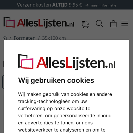
Verzendkosten
ALTIJD
9,95 €
meer informatie
Formaten
35x100 cm
35x100 cm
Wij gebruiken cookies
Populariteit
Wij maken gebruik van cookies en andere
tracking-technologieën om uw
surfervaring op onze website te
verbeteren, om gepersonaliseerde inhoud
en advertenties te tonen, om ons
websiteverkeer te analyseren en om te