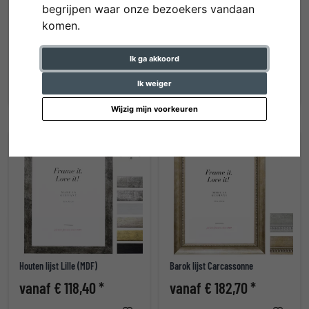
begrijpen waar onze bezoekers vandaan
komen.
Houten lijst Autun
Houten lijst Banize
Ik ga akkoord
vanaf € 123,20 *
vanaf € 145,30 *
Ik weiger
Wijzig mijn voorkeuren
Houten lijst Lille (MDF)
Barok lijst Carcassonne
vanaf € 118,40 *
vanaf € 182,70 *