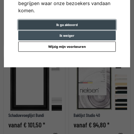
begrijpen waar onze bezoekers vandaan
komen.
Barok lijst Tower Hill
Aluminium lijst profil 33
Ik ga akkoord
vanaf € 356,60 *
vanaf € 90,70 *
Ik weiger
Wijzig mijn voorkeuren
Schaduwvoeglijst Bundi
Baklijst Studio 40
vanaf € 101,50 *
vanaf € 94,80 *