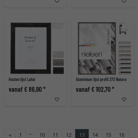
Houten lijst Lafat
Aluminium lijst profil 273 Natura
vanaf € 86,90 *
vanaf € 102,70 *
...
Terug
«
1
10
11
12
13
14
15
16