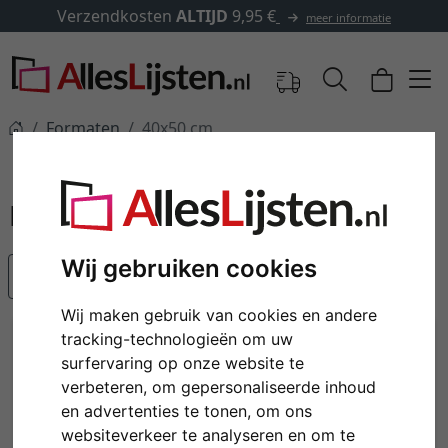
Verzendkosten
ALTIJD
9,95 €
meer informatie
Formaten
40x50 cm
40x50 cm
Wij gebruiken cookies
Populariteit
Wij maken gebruik van cookies en andere
tracking-technologieën om uw
surfervaring op onze website te
verbeteren, om gepersonaliseerde inhoud
en advertenties te tonen, om ons
websiteverkeer te analyseren en om te