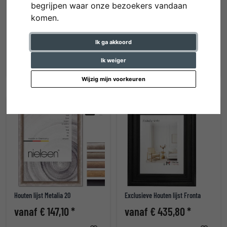
begrijpen waar onze bezoekers vandaan
komen.
Aluminium lijst Alejandro
Aluminium lijst Enzo
Ik ga akkoord
vanaf € 137,60 *
vanaf € 123,80 *
Ik weiger
Wijzig mijn voorkeuren
Houten lijst Metalia 20
Exclusieve Houten lijst Fronta
vanaf € 147,10 *
vanaf € 435,80 *