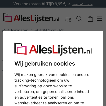
Verzendkosten
ALTIJD
9,95 €
meer informatie
Formaten
59,4x84,1 cm (A1)
59,4x84,1 cm (A1)
Wij gebruiken cookies
Populariteit
Wij maken gebruik van cookies en andere
tracking-technologieën om uw
surfervaring op onze website te
verbeteren, om gepersonaliseerde inhoud
en advertenties te tonen, om ons
websiteverkeer te analyseren en om te