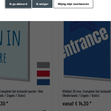
Ik ga akkoord
Ik weiger
Wijzig mijn voorkeuren
 Complete Set inclusief poster: Hier
Kliklijst 25 mm, Complete Set inclusief
ds / Engels / Duits)
(Nederlands / Engels / Duits)
,30 *
vanaf € 14,30 *