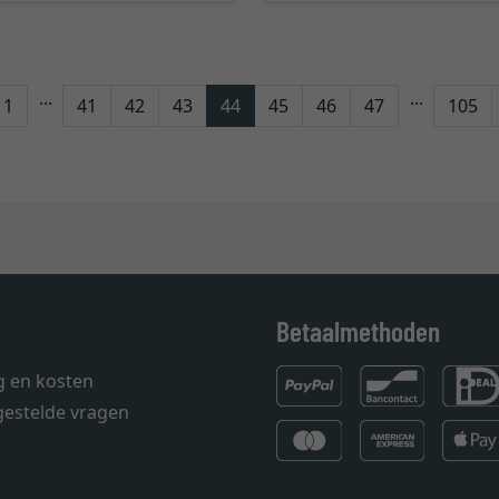
...
...
rug
1
41
42
43
44
45
46
47
105
Betaalmethoden
g en kosten
gestelde vragen