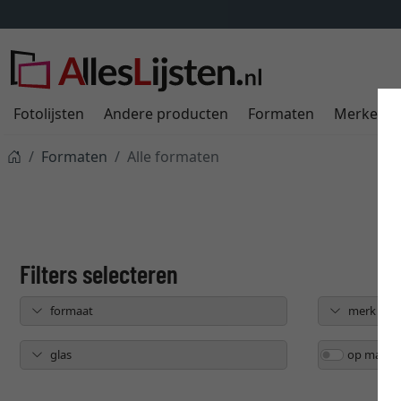
Fotolijsten
Andere producten
Formaten
Merken
Formaten
Alle formaten
formaat
merk
glas
op maat