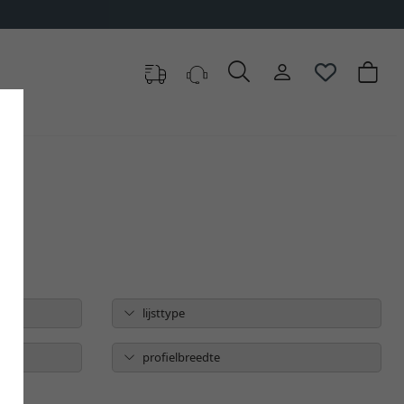
ezen
lijsttype
profielbreedte