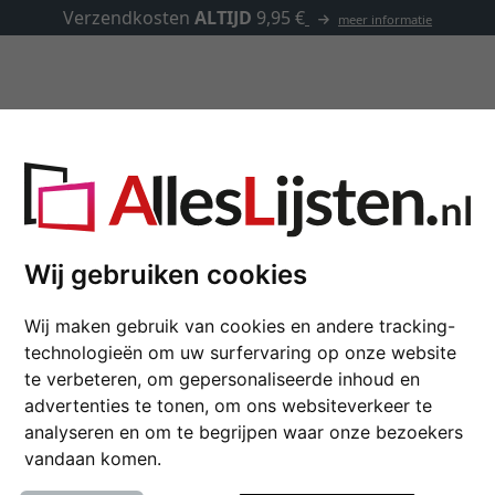
✓
500.000 artikelen om uit te ki
Lijsten op maat
Passe-partouts
Toebehoren
Alle formaten
Wij gebruiken cookies
Wij maken gebruik van cookies en andere tracking-
technologieën om uw surfervaring op onze website
te verbeteren, om gepersonaliseerde inhoud en
kleur
advertenties te tonen, om ons websiteverkeer te
analyseren en om te begrijpen waar onze bezoekers
kenmerk
vandaan komen.