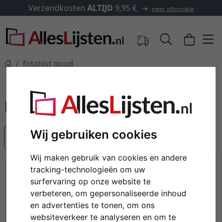
endkosten
ALTIJD
9,95 €
✓
5
meer informatie
fotolijst goud
fotolijst goud
Wij gebruiken cookies
Populariteit
Wij maken gebruik van cookies en andere
tracking-technologieën om uw
surfervaring op onze website te
verbeteren, om gepersonaliseerde inhoud
en advertenties te tonen, om ons
websiteverkeer te analyseren en om te