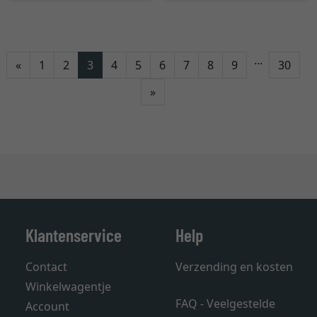
...
Terug
«
1
2
3
4
5
6
7
8
9
30
Verder
»
Klantenservice
Help
Contact
Verzending en kosten
Winkelwagentje
FAQ - Veelgestelde
Account