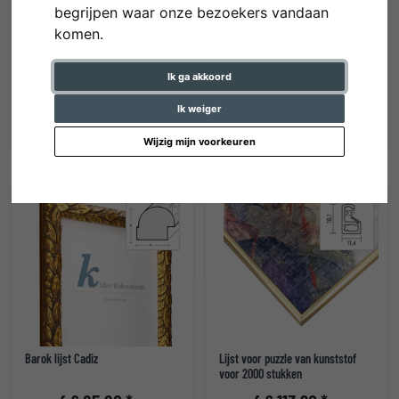
begrijpen waar onze bezoekers vandaan
komen.
Houten lijst Ketane
Aluminium lijst Manhattan met
passe-partout
Ik ga akkoord
vanaf € 15,00 *
vanaf € 7,10 *
Ik weiger
Wijzig mijn voorkeuren
Barok lijst Cadiz
Lijst voor puzzle van kunststof
voor 2000 stukken