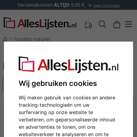
dkosten
ALTIJD
9,95 €
✓
500.
meer informatie
fotolijst naturel
fotolijst naturel
Wij gebruiken cookies
Populariteit
Wij maken gebruik van cookies en andere
tracking-technologieën om uw
surfervaring op onze website te
verbeteren, om gepersonaliseerde inhoud
en advertenties te tonen, om ons
websiteverkeer te analyseren en om te