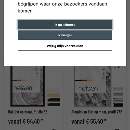
begrijpen waar onze bezoekers vandaan
komen.
Aluminium lijst Sergio op maat
Aluminium lijst op maat, profil 7
Ik ga akkoord
vanaf € 72,70 *
vanaf € 57,30 *
Ik weiger
Wijzig mijn voorkeuren
Baklijst op maat, Studio 52
Aluminium lijst op maat, profil 272
vanaf € 64,40 *
vanaf € 65,40 *