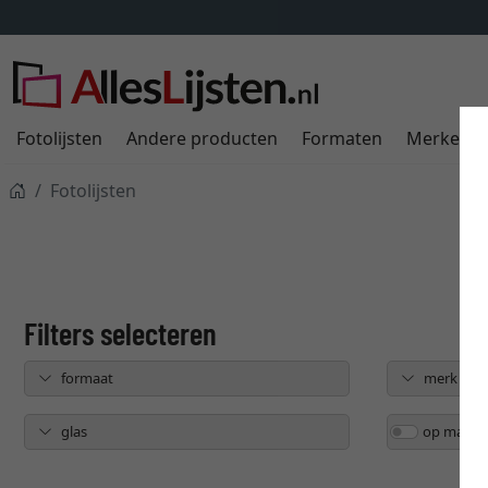
Fotolijsten
Andere producten
Formaten
Merken
Fotolijsten
formaat
merk
glas
op maat