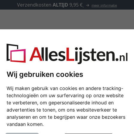
Verzendkosten
ALTIJD
9,95 €
meer informatie
Lijsten op maat
Passe-partouts
Toebehoren
Fotolijsten
Wij gebruiken cookies
Wij maken gebruik van cookies en andere tracking-
technologieën om uw surfervaring op onze website
te verbeteren, om gepersonaliseerde inhoud en
kleur
advertenties te tonen, om ons websiteverkeer te
analyseren en om te begrijpen waar onze bezoekers
kenmerk
vandaan komen.