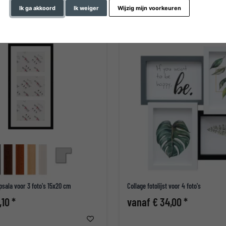
Ik ga akkoord
Ik weiger
Wijzig mijn voorkeuren
ppsala voor 3 foto's 15x20 cm
Collage fotolijst voor 4 foto's
,10 *
vanaf € 34,00 *