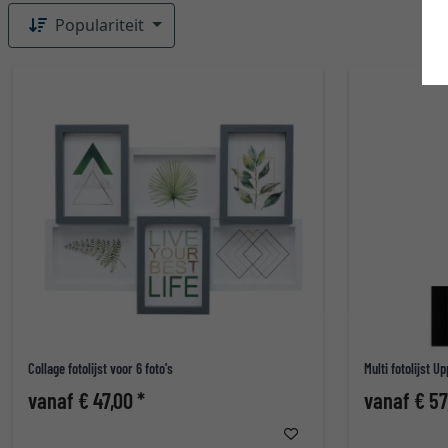
Populariteit
Collage fotolijst voor 6 foto's
Multi fotolijst U
vanaf € 47,00 *
vanaf € 57