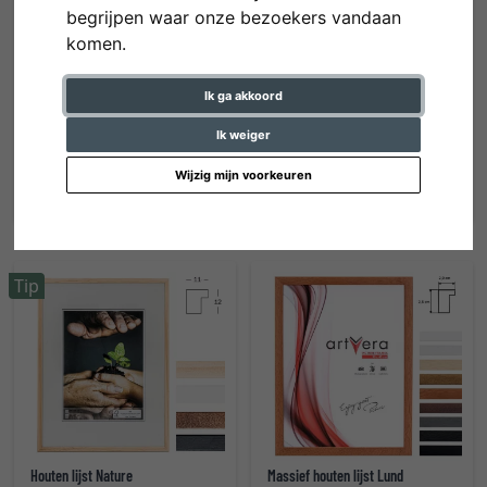
begrijpen waar onze bezoekers vandaan
komen.
Ik ga akkoord
Massief houten lijst Uppsala
Houten lijst Boti
Ik weiger
vanaf € 16,40 *
vanaf € 17,50 *
Wijzig mijn voorkeuren
Tip
Houten lijst Nature
Massief houten lijst Lund