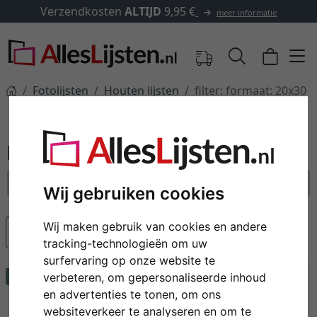
rzendkosten
ALTIJD
9,95 €
meer informatie
Fotolijsten
Houten lijsten
filter: formaat: 20x30
Houten lijsten
formaat: 20x30
alle filters resetten
Wij gebruiken cookies
Wij maken gebruik van cookies en andere
Populariteit
tracking-technologieën om uw
surfervaring op onze website te
Tip
Tip
verbeteren, om gepersonaliseerde inhoud
en advertenties te tonen, om ons
websiteverkeer te analyseren en om te