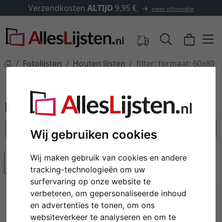
ten
ALTIJD
9,95 €
✓
500.000 a
meer informatie
Fotolijsten
Houten lijsten
filter: formaat: 60x80
Houten lijsten
formaat: 60x80
alle filters resetten
Wij gebruiken cookies
Wij maken gebruik van cookies en andere
Populariteit
tracking-technologieën om uw
surfervaring op onze website te
Tip
verbeteren, om gepersonaliseerde inhoud
en advertenties te tonen, om ons
websiteverkeer te analyseren en om te