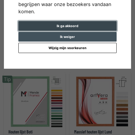
begrijpen waar onze bezoekers vandaan
komen.
Ik ga akkoord
Houten fotolijst BARTH serie 210
Houten lijst Quadrum
Ik weiger
vanaf € 146,40 *
vanaf € 96,15 *
Wijzig mijn voorkeuren
Tip
Houten lijst Boti
Massief houten lijst Lund