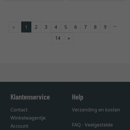
...
«
1
2
3
4
5
6
7
8
9
Verder
14
»
Klantenservice
Help
Contact
Verzending en kosten
Winkelwagentje
FAQ - Veelgestelde
Account