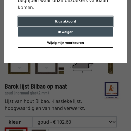
begrijpen waar onze bezoekers vandaan
komen.
Ik ga akkoord
Ik weiger
Wijzig mijn voorkeuren
Barok lijst Bilbao op maat
goud | normaal glas (2 mm)
Lijst van hout Bilbao. Klassieke lijst,
hoogwaardig en van hand verwerkt.
kleur