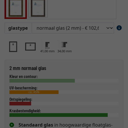
glastype
41,00 mm
34,00 mm
2 mm normaal glas
Kleur en contour:
UV-bescherming:
ca. 45%
Ontspiegeling:
Krasbestendigheid:
Standaard glas
in hoogwaardige floatglas-