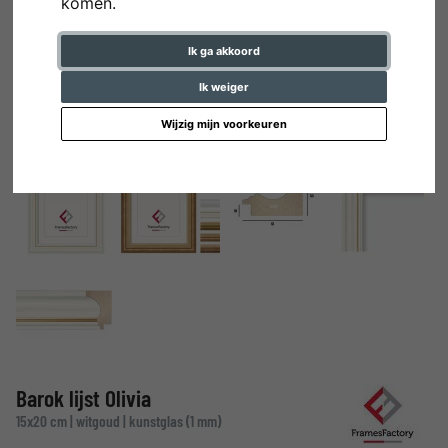
komen.
Ik ga akkoord
Ik weiger
Wijzig mijn voorkeuren
Barok lijst Olivia
15x20 cm | witgoud | kunstglas (1 mm)