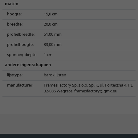
maten
hoogte:
15,0 cm
breedte:
20,0 cm
profielbreedte:
51,00 mm
profielhoogte:
33,00 mm
sponningdiepte:
1 cm
andere eigenschappen
lijsttype:
barok lijsten
manufacturer:
FramesFactory Sp. z o.o. Sp. K, ul. Forteczna 4, PL
32-086 Wegrzce,
framesfactory@gmx.eu