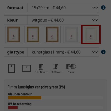
formaat
kleur
glastype
51,00 mm
33,00 mm
1 cm
1 mm kunstglas
van polystyreen (PS)
Kleur en contour:
UV-bescherming: