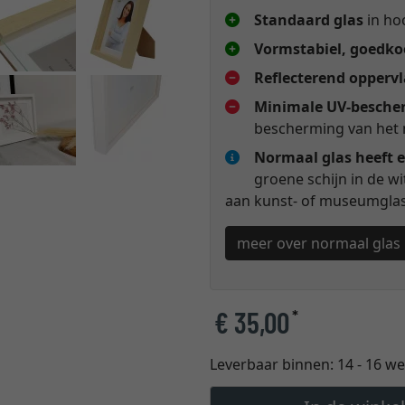
Standaard glas
in hoo
Vormstabiel, goedkoo
Reflecterend opperv
Minimale UV-besche
bescherming van het 
Normaal glas heeft e
groene schijn in de w
aan kunst- of museumglas 
meer over normaal glas
€ 35,00
*
Leverbaar binnen:
14 - 16 w