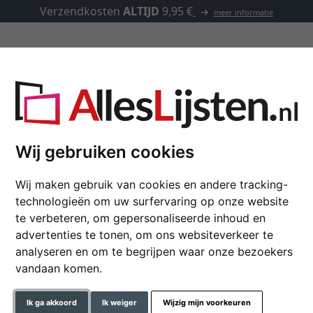
Verzendkosten
ALTIJD
9,95 €
meer informatie
Lijsten op maat
Passe-partouts
Toebehoren
t passe-partout
Wij gebruiken cookies
Wij maken gebruik van cookies en andere tracking-
Diepe fotolijst Hugo 
technologieën om uw surfervaring op onze website
30x40 cm | natuur | normaal 
te verbeteren, om gepersonaliseerde inhoud en
advertenties te tonen, om ons websiteverkeer te
formaat
analyseren en om te begrijpen waar onze bezoekers
vandaan komen.
kleur
Ik ga akkoord
Ik weiger
Wijzig mijn voorkeuren