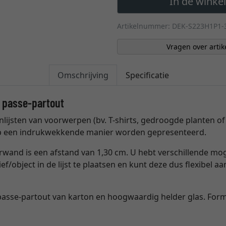
In de wink
Artikelnummer: DEK-S223H1P1-
Vragen over artik
Omschrijving
Specificatie
t passe-partout
t inlijsten van voorwerpen (bv. T-shirts, gedroogde planten o
p een indrukwekkende manier worden gepresenteerd.
rwand is een afstand van 1,30 cm. U hebt verschillende mo
f/object in de lijst te plaatsen en kunt deze dus flexibel
n passe-partout van karton en hoogwaardig helder glas. Forma