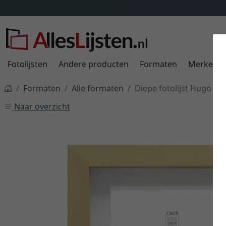
Fotolijsten
Andere producten
Formaten
Merken
Formaten
Alle formaten
Diepe fotolijst Hugo me
Naar overzicht