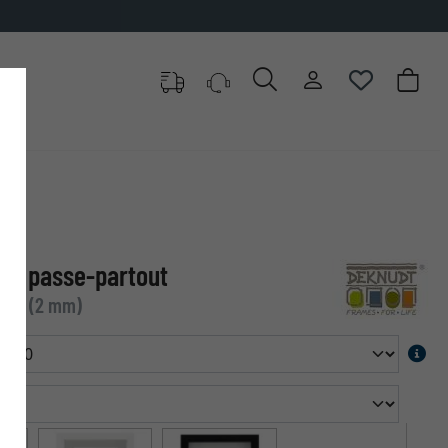
met passe-partout
glas (2 mm)