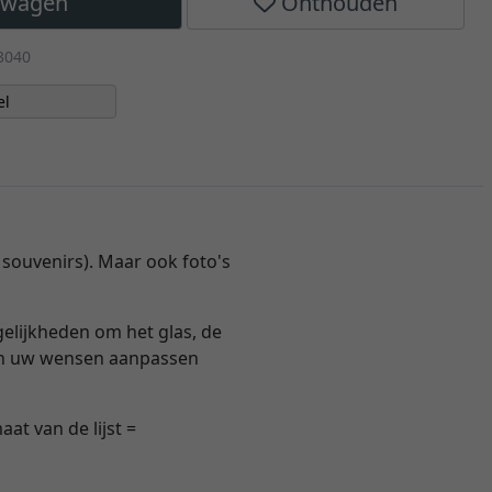
elwagen
Onthouden
3040
el
f souvenirs). Maar ook foto's
gelijkheden om het glas, de
 aan uw wensen aanpassen
at van de lijst =