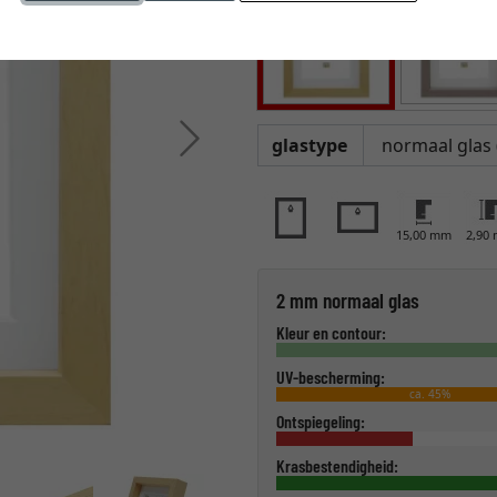
Verder
glastype
15,00 mm
2,90
2 mm normaal glas
Kleur en contour:
UV-bescherming:
ca. 45%
Ontspiegeling:
Krasbestendigheid: