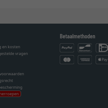
Betaalmethoden
g en kosten
gestelde vragen
voorwaarden
gsrecht
bescherming
 herroepen