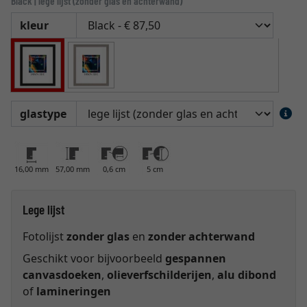
Black | lege lijst (zonder glas en achterwand)
kleur
glastype
16,00 mm
57,00 mm
0,6 cm
5 cm
Lege lijst
Fotolijst
zonder glas
en
zonder achterwand
Geschikt voor bijvoorbeeld
gespannen
canvasdoeken
,
olieverfschilderijen
,
alu dibond
of
lamineringen