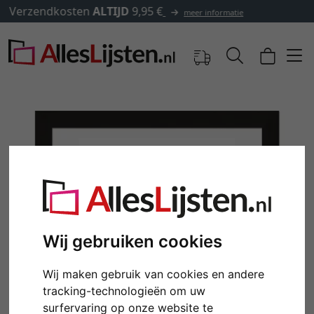
✓
500.000 artikelen om uit te kiezen
Wij gebruiken cookies
Terug
Verd
Wij maken gebruik van cookies en andere
tracking-technologieën om uw
surfervaring op onze website te