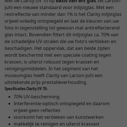
Met de Clarity UV 70 op
basis van wit glas
zet Larson-
Juhl een nieuwe standaard voor inlijstglas. Met een
restreflectie van minder dan 1% is het Clarity inlijstglas
vrijwel volledig ontspiegeld en laat de kleuren van uw
foto in tegenstelling tot gewoon mat antireflecterend
glas intact. Bovendien filtert dit inlijstglas ca. 70% van
de schadelijke UV-stralen die uw foto’s verbleken en
beschadigen. Het oppervlak, dat aan beide zijden
wordt beschermd met een speciale coating tegen
krassen, is uiterst robuust tegen krassen en
reinigingsmiddelen. In het segment van het
museumglas heeft Clarity van Larson-Juhl een
uitstekende prijs-prestatieverhouding.
Specificaties Clarity UV 70:
70% UV-bescherming
Interferentie-optisch ontspiegeld en daarom
vrijwel geen reflecties
voorkomt het verbleken van kunstwerken
makkelijk te reinigen en uiterst krasvast