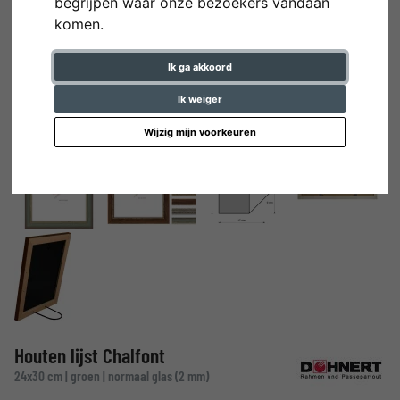
begrijpen waar onze bezoekers vandaan
komen.
Ik ga akkoord
Ik weiger
Wijzig mijn voorkeuren
Houten lijst Chalfont
24x30 cm | groen | normaal glas (2 mm)