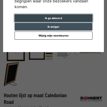
begrijpen waar onze bezoekers vandaan
komen.
Ik ga akkoord
Ik weiger
Wijzig mijn voorkeuren
Houten lijst op maat Caledonian
Road