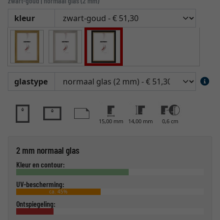
zwart-goud | normaal glas (2 mm)
kleur
glastype
15,00 mm
14,00 mm
0,6 cm
2 mm normaal glas
Kleur en contour:
UV-bescherming:
ca. 45%
Ontspiegeling: