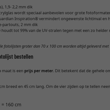
), 1,9- 2,2 mm dik
crylglas wordt speciaal aanbevolen voor grote fotoformate
uardian Inspiration® vermindert ongewenste lichtinval en hin
e-partouts, 2 mm dik
oudt tot 99% van de UV-stralen tegen met een zo helder 
Alle fotolijsten groter dan 70 x 100 cm worden altijd geleverd me
olijst bestellen
op maat is een
prijs per meter
. Dit betekent dat de gehele 
 cm breed en 45 cm lang. Om de vier zijden op te tellen ne
2 = 160 cm