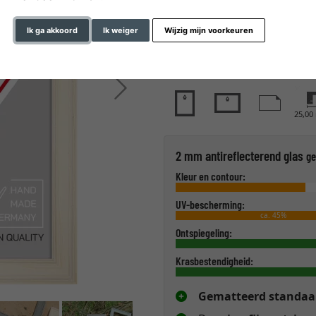
Ik ga akkoord
Ik weiger
Wijzig mijn voorkeuren
glastype
Verder
25,0
2 mm antireflecterend glas
ge
Kleur en contour:
UV-bescherming:
ca. 45%
Ontspiegeling:
Krasbestendigheid:
Gematteerd standaa