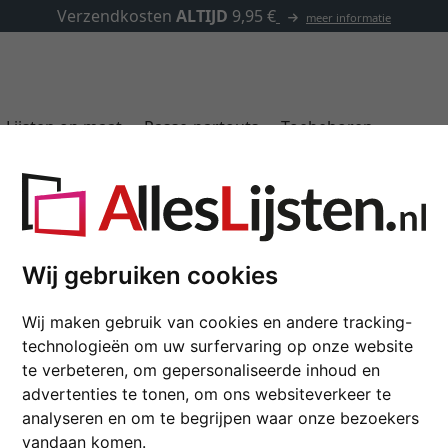
✓
500.000 artikele
Lijsten op maat
Passe-partouts
Toebehoren
 Duduma
Houten lijst op maat
Wij gebruiken cookies
wit, houtnerf | antireflecter
Wij maken gebruik van cookies en andere tracking-
technologieën om uw surfervaring op onze website
kleur
te verbeteren, om gepersonaliseerde inhoud en
advertenties te tonen, om ons websiteverkeer te
analyseren en om te begrijpen waar onze bezoekers
vandaan komen.