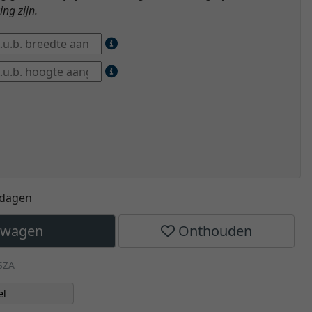
ng zijn.
kdagen
elwagen
Onthouden
SZA
el