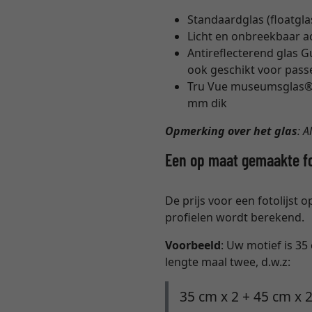
Standaardglas (floatglas
Licht en onbreekbaar a
Antireflecterend glas G
ook geschikt voor pass
Tru Vue museumsglas® h
mm dik
Opmerking over het glas
: 
Een op maat gemaakte fot
De prijs voor een fotolijst 
profielen wordt berekend.
Voorbeeld
: Uw motief is 35
lengte maal twee, d.w.z:
35 cm x 2 + 45 cm x 