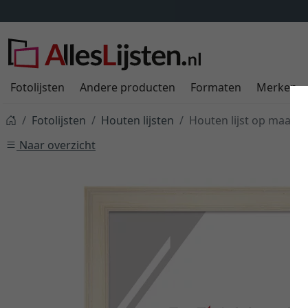
Fotolijsten
Andere producten
Formaten
Merken
Fotolijsten
Houten lijsten
Houten lijst op maat
Naar overzicht