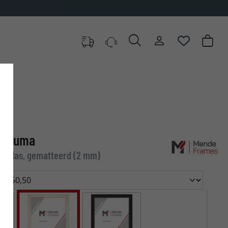
n om uit te kiezen
 Duduma
end glas, gematteerd (2 mm)