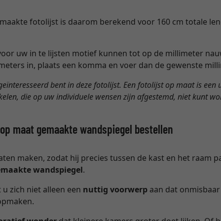
maakte fotolijst is daarom berekend voor 160 cm totale leng
 voor uw in te lijsten motief kunnen tot op de millimeter 
meters in, plaats een komma en voer dan de gewenste milli
 geïnteresseerd bent in deze fotolijst. Een fotolijst op maat is ee
ikelen, die op uw individuele wensen zijn afgestemd, niet kunt w
ls op maat gemaakte wandspiegel bestellen
aten maken, zodat hij precies tussen de kast en het raam pa
emaakte wandspiegel
.
u zich niet alleen een
nuttig voorwerp
aan dat onmisbaar i
 opmaken.