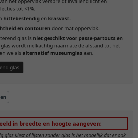
van het oppervlak verspreidt invallend licht en
lecties tot <1%.
n hittebestendig
en
krasvast.
htheid en contouren
door mat oppervlak.
terend glas is
niet geschikt voor passe-partouts en
t glas wordt melkachtig naarmate de afstand tot het
den we als
alternatief museumglas
aan.
rend glas
ten
eeld in breedte en hoogte aangeven:
glas kiest of lijsten zonder glas is het mogelijk dat er ook