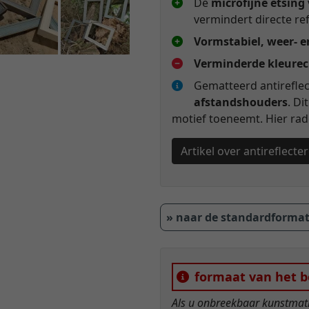
De
microfijne etsing
vermindert directe ref
Vormstabiel, weer- e
Verminderde kleurec
Gematteerd antireflec
afstandshouders
. Di
motief toeneemt. Hier ra
Artikel over antireflecte
» naar de standardforma
formaat van het b
Als u onbreekbaar kunstmatig 