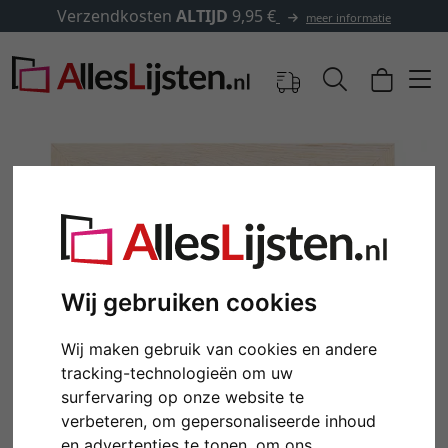
✓
500.000 artikelen om uit 
meer informatie
Wij gebruiken cookies
Wij maken gebruik van cookies en andere
tracking-technologieën om uw
Terug
Verd
surfervaring op onze website te
verbeteren, om gepersonaliseerde inhoud
en advertenties te tonen, om ons