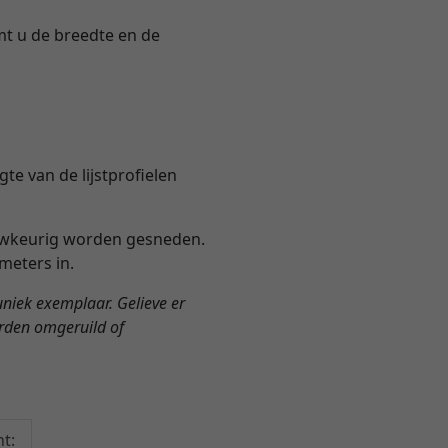
emt u de breedte en de
te van de lijstprofielen
nauwkeurig worden gesneden.
meters in.
n uniek exemplaar. Gelieve er
orden omgeruild of
t: