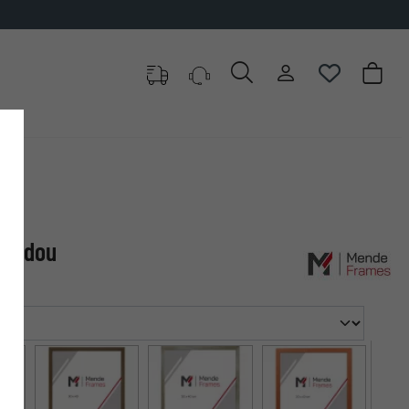
✓
500.000 artikelen om uit te kiezen
 Koudou