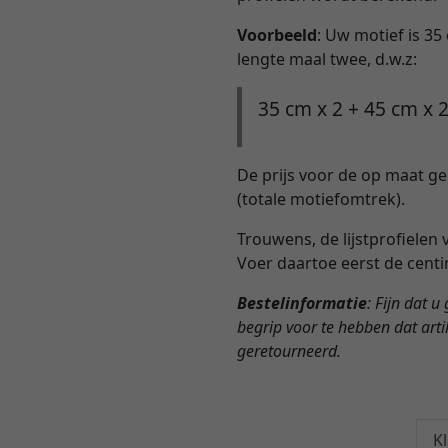
Voorbeeld
: Uw motief is 35
lengte maal twee, d.w.z:
35 cm x 2 + 45 cm x 
De prijs voor de op maat ge
(totale motiefomtrek).
Trouwens, de lijstprofielen
Voer daartoe eerst de centi
Bestelinformatie
: Fijn dat u
begrip voor te hebben dat art
geretourneerd.
K