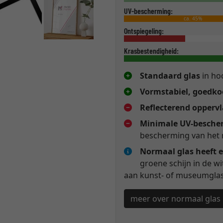
UV-bescherming:
ca. 45%
Ontspiegeling:
Krasbestendigheid:
Standaard glas
in hoo
Vormstabiel, goedkoo
Reflecterend opperv
Minimale UV-besche
bescherming van het 
Normaal glas heeft e
groene schijn in de w
aan kunst- of museumglas 
meer over normaal glas