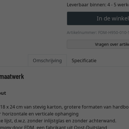
Leverbaar binnen:
4 - 5 wer
In de wink
Artikelnummer: FDM-H950-010-
Vragen over artik
Omschrijving
Specificatie
, maatwerk
out
18 x 24 cm van stevig karton, grotere formaten van hardb
 horizontale en verticale ophanging
e lijst, d.w.z. zonder inlijstglas en zonder achterwand.
rmany
door FDM, een fabrikant uit Oost-Duitsland