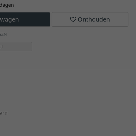
kdagen
elwagen
Onthouden
SZN
el
oard