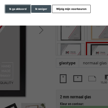
Ik ga akkoord
Ik weiger
Wijzig mijn voorkeuren
Verder
glastype
15,0
2 mm normaal glas
Kleur en contour: