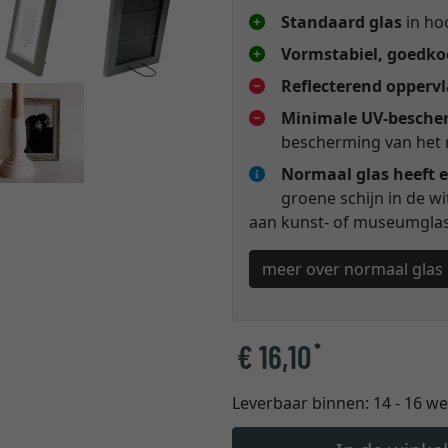
Standaard glas
in hoo
Vormstabiel, goedkoo
Reflecterend opperv
Minimale UV-besche
bescherming van het 
Normaal glas heeft e
groene schijn in de w
aan kunst- of museumglas 
meer over normaal glas
€ 16,10
*
Leverbaar binnen:
14 - 16 w