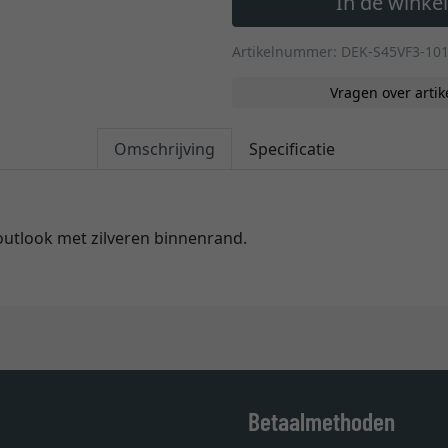
In de wink
Artikelnummer: DEK-S45VF3-10
Vragen over artik
Omschrijving
Specificatie
houtlook met zilveren binnenrand.
Betaalmethoden