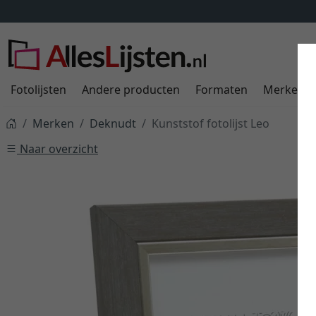
Fotolijsten
Andere producten
Formaten
Merken
Merken
Deknudt
Kunststof fotolijst Leo
Naar overzicht