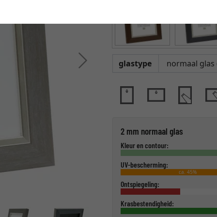
Verder
glastype
2 mm normaal glas
Kleur en contour:
UV-bescherming:
ca. 45%
Ontspiegeling:
Krasbestendigheid: