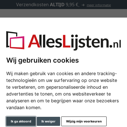
Verzendkosten
ALTIJD
9,95 €
meer informatie
Lijsten op maat
Passe-partouts
Toebehoren
Wij gebruiken cookies
Wij maken gebruik van cookies en andere tracking-
Kunststof fotolijst Le
technologieën om uw surfervaring op onze website
10x15 cm | lichtgrijs-zilver |
te verbeteren, om gepersonaliseerde inhoud en
advertenties te tonen, om ons websiteverkeer te
formaat
analyseren en om te begrijpen waar onze bezoekers
vandaan komen.
kleur
Ik ga akkoord
Ik weiger
Wijzig mijn voorkeuren