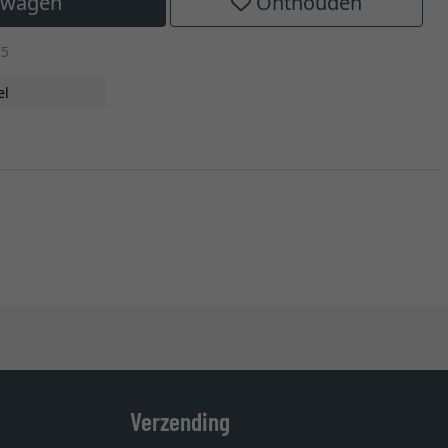
elwagen
Onthouden
15
el
Verzending