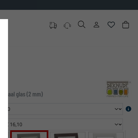
o
 normaal glas (2 mm)