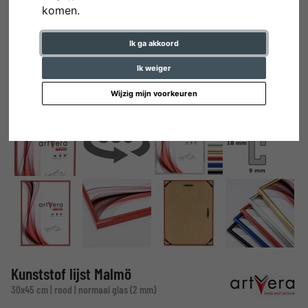
komen.
Ik ga akkoord
Ik weiger
Wijzig mijn voorkeuren
Kunststof lijst Malmö
30x45 cm | rood | normaal glas (2 mm)