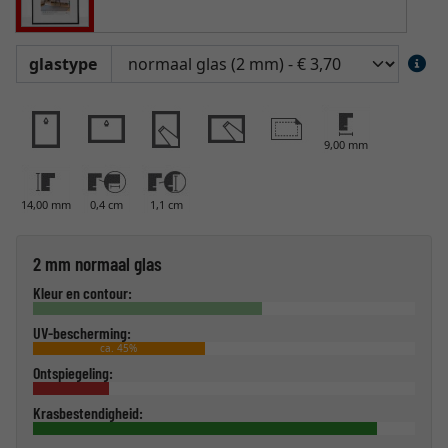
glastype
9,00 mm
14,00 mm
0,4 cm
1,1 cm
2 mm normaal glas
Kleur en contour:
UV-bescherming:
ca. 45%
Ontspiegeling:
Krasbestendigheid: