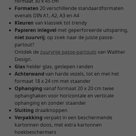
formaat 30 x 45 cm
Formaten
20 verschillende standaardformaten
evenals DIN A1, A2, A3 en A4
Kleuren
van klassiek tot trendy
Papieren inlegvel
met geperforeerde uitsparing,
niet zuurvrij
; op zoek naar de juiste passe-
partout?
Ontdek de
zuurvrije passe-partouts
van Walther
Design.
Glas
helder glas, geslepen randen
Achterwand
van harde vezels, tot en met het
formaat 18 x 24 cm met staander
Ophanging
vanaf formaat 20 x 20 cm twee
ophanghaken voor horizontale en verticale
ophanging en zonder staander
Sluiting
draaiknoppen
Verpakking
verpakt in een beschermende
kartonnen doos, met extra kartonnen
hoekbeschermers