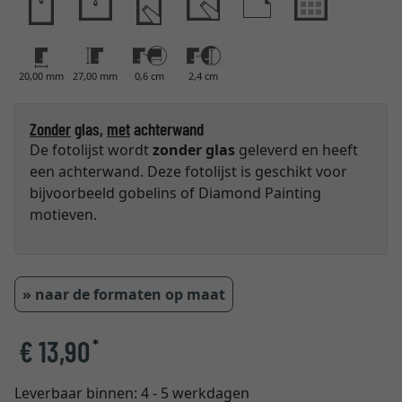
20,00 mm
27,00 mm
0,6 cm
2,4 cm
Zonder
glas,
met
achterwand
De fotolijst wordt
zonder glas
geleverd en heeft
een achterwand. Deze fotolijst is geschikt voor
bijvoorbeeld gobelins of Diamond Painting
motieven.
» naar de formaten op maat
€ 13,90
*
Leverbaar binnen:
4 - 5 werkdagen