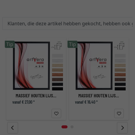
Klanten, die deze artikel hebben gekocht, hebben ook 
Tip
Tip
T
MASSIEF HOUTEN LIJST UPPSALA
MASSIEF HOUTEN LIJST UPPSALA
vanaf € 27,00 *
vanaf € 16,40 *