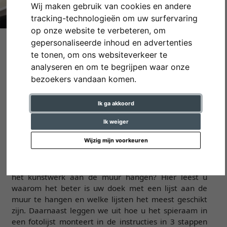
Wij maken gebruik van cookies en andere
tracking-technologieën om uw surfervaring
op onze website te verbeteren, om
gepersonaliseerde inhoud en advertenties
Een spieraam op de juiste
te tonen, om ons websiteverkeer te
manier in een fotolijst
analyseren en om te begrijpen waar onze
bezoekers vandaan komen.
monteren
Ik ga akkoord
Ik weiger
Een doek in een fotolijst bevestigen
Wijzig mijn voorkeuren
U hebt uw doek op een spieraam gespannen en wilt
het kunstwerk aan de muur hangen? Hier leest u
waarom het beter is uw doek met een lijst aan de
muur te hangen en welke lijsten het meest geschikt
zijn. Daarnaast leggen we uit hoe u het spieraam in
een fotolijst monteert in de instructies in 3 stappen