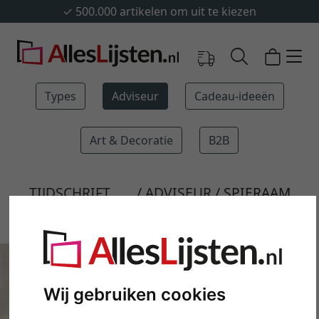
✓
500.000 artikelen om uit te kiezen
Types
Adviseur
Cadeau-ideeën
Art & Decoratie
B2B
TIJDSCHRIFT
ADVISEUR
SPIERAAM
BEVESTIGEN
Wij gebruiken cookies