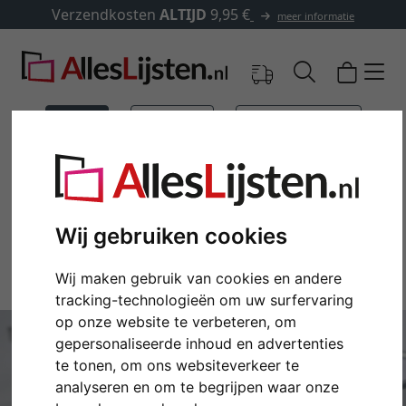
Verzendkosten
ALTIJD
9,95 €
meer informatie
Types
Adviseur
Cadeau-ideeën
Art & Decoratie
B2B
Wij gebruiken cookies
TIJDSCHRIFT
TYPES
MULTI
FOTOLIJSTEN
Wij maken gebruik van cookies en andere
tracking-technologieën om uw surfervaring
op onze website te verbeteren, om
gepersonaliseerde inhoud en advertenties
te tonen, om ons websiteverkeer te
analyseren en om te begrijpen waar onze