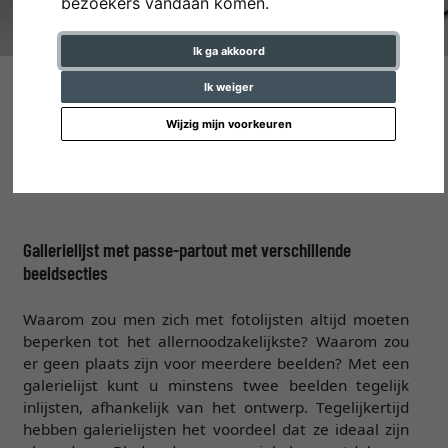
bezoekers vandaan komen.
Ik ga akkoord
Multi fotolijsten
Ik weiger
Wijzig mijn voorkeuren
Veel lijst voor veel foto's
Gallerielijst met passe-partout met verschillende
beeldsecties
Waarom zou men zich met fotolijsten altijd moeten
beperken tot het allernoodzakelijkste? Waarom zou
er geen plaats zijn voor meerdere beelden? Met een
galerielijst kunt u minstens twee beelden tegelijk
inlijsten, afhankelijk van het ontwerp. Tegelijkertijd
hebben galerielijsten het voordeel dat ze ideaal zijn