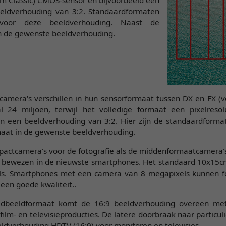
beeldverhouding van 3:2. Standaardformaten
voor deze beeldverhouding. Naast de
n de gewenste beeldverhouding.
amera's verschillen in hun sensorformaat tussen DX en FX (v
 24 miljoen, terwijl het volledige formaat een pixelreso
in een beeldverhouding van 3:2. Hier zijn de standaardform
aat in de gewenste beeldverhouding.
actcamera's voor de fotografie als de middenformaatcamera's
k bewezen in de nieuwste smartphones. Het standaard 10x15cm
ls. Smartphones met een camera van 8 megapixels kunnen f
en goede kwaliteit..
edbeeldformaat komt de 16:9 beeldverhouding overeen met
 film- en televisieproducties. De latere doorbraak naar parti
ldverhouding HDTV (16:9) voor monitoren en televisies.