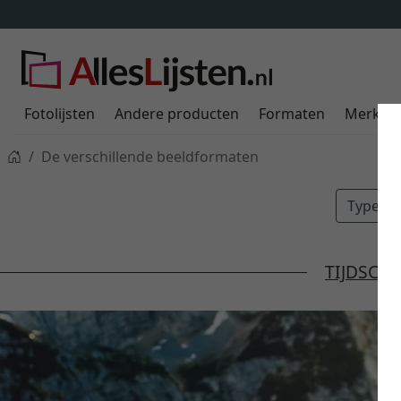
Fotolijsten
Andere producten
Formaten
Merken
De verschillende beeldformaten
Types
TIJDSCHR