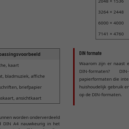
2048 × 1536
3264 × 2448
6000 × 4000
7141 × 4760
DIN formate
passingsvoorbeeld
Waarom zijn er naast 
che, kaart
DIN-formaten? DIN-
t, bladmuziek, affiche
papierformaten die inte
huishoudelijk gebruik e
schriften, briefpapier
op de DIN-formaten.
kaart, ansichtkaart
 kunnen worden onderverdeeld
ld DIN A4 nauwkeurig in het