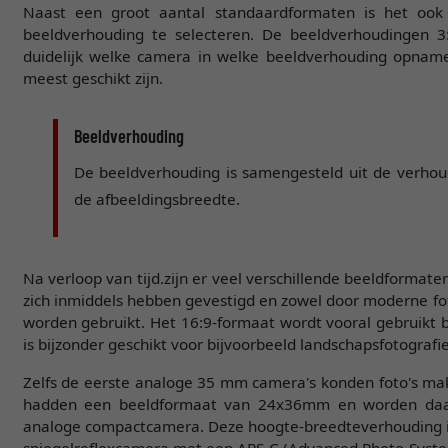
Naast een groot aantal standaardformaten is het ook 
beeldverhouding te selecteren. De beeldverhoudingen 3:2,
duidelijk welke camera in welke beeldverhouding opnam
meest geschikt zijn.
Beeldverhouding
De beeldverhouding is samengesteld uit de verhou
de afbeeldingsbreedte.
Na verloop van tijd.zijn er veel verschillende beeldformate
zich inmiddels hebben gevestigd en zowel door moderne fo
worden gebruikt. Het 16:9-formaat wordt vooral gebruikt 
is bijzonder geschikt voor bijvoorbeeld landschapsfotografie
Zelfs de eerste analoge 35 mm camera's konden foto's ma
hadden een beeldformaat van 24x36mm en worden daa
analoge compactcamera. Deze hoogte-breedteverhouding is 
spiegelreflexcamera met een APS-C (Advanced Photo Syste