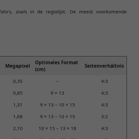
oto's, zoals in de regiolijst. De meest voorkomende
Optimales Format
Megapixel
Seitenverhältnis
(cm)
0,35
–
4:3
0,85
9 × 13
4:3
1,31
9 × 13 – 10 × 15
4:3
1,68
9 × 13 – 10 × 15
3:2
2,10
10 × 15 – 13 × 18
4:3