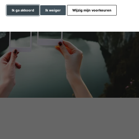
Ik ga akkoord
Ik weiger
Wijzig mijn voorkeuren