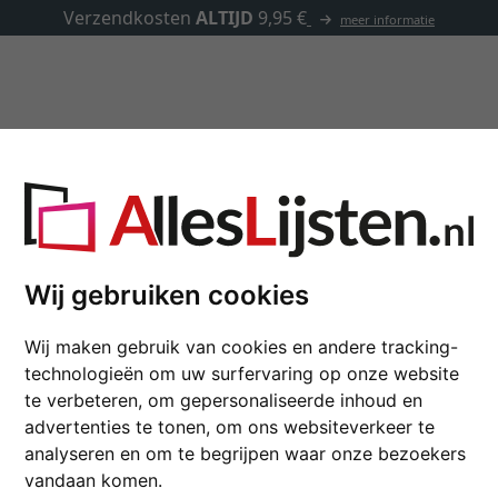
✓
500.000 artikelen om uit te kiezen
Lijsten op maat
Passe-partouts
Toebehoren
Adviseur
Cadeau-ideeën
Art & Decoratie
Wij gebruiken cookies
IFT
ADVISEUR
DE VERSCHILLENDE BEELD
Wij maken gebruik van cookies en andere tracking-
technologieën om uw surfervaring op onze website
te verbeteren, om gepersonaliseerde inhoud en
advertenties te tonen, om ons websiteverkeer te
analyseren en om te begrijpen waar onze bezoekers
vandaan komen.