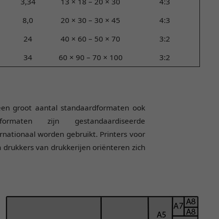
3,34
13 × 18 – 20 × 30
4:3
8,0
20 × 30 – 30 × 45
4:3
24
40 × 60 – 50 × 70
3:2
34
60 × 90 – 70 × 100
3:2
een groot aantal standaardformaten ook
formaten zijn gestandaardiseerde
rnationaal worden gebruikt. Printers voor
n drukkers van drukkerijen oriënteren zich