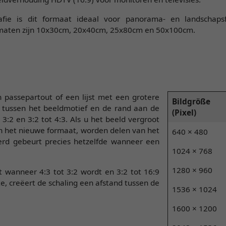
afie is dit formaat ideaal voor panorama- en landschapsf
aten zijn 10x30cm, 20x40cm, 25x80cm en 50x100cm.
 passepartout of een lijst met een grotere
Bildgröße
d tussen het beeldmotief en de rand aan de
(Pixel)
3:2 en 3:2 tot 4:3. Als u het beeld vergroot
n het nieuwe formaat, worden delen van het
640 × 480
rd gebeurt precies hetzelfde wanneer een
1024 × 768
1280 × 960
t wanneer 4:3 tot 3:2 wordt en 3:2 tot 16:9
te, creëert de schaling een afstand tussen de
1536 × 1024
1600 × 1200