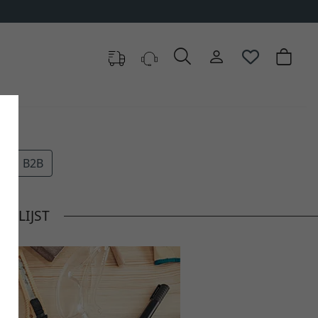
B2B
E LIJST