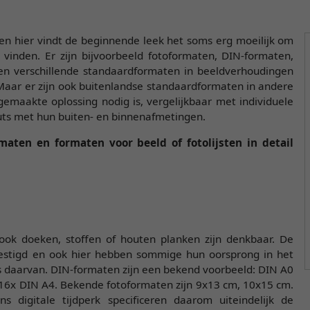
en hier vindt de beginnende leek het soms erg moeilijk om
vinden. Er zijn bijvoorbeeld fotoformaten, DIN-formaten,
n verschillende standaardformaten in beeldverhoudingen
 Maar er zijn ook buitenlandse standaardformaten in andere
aakte oplossing nodig is, vergelijkbaar met individuele
uts met hun buiten- en binnenafmetingen.
ten en formaten voor beeld of fotolijsten in detail
ook doeken, stoffen of houten planken zijn denkbaar. De
vestigd en ook hier hebben sommige hun oorsprong in het
es daarvan. DIN-formaten zijn een bekend voorbeeld: DIN A0
16x DIN A4. Bekende fotoformaten zijn 9x13 cm, 10x15 cm.
digitale tijdperk specificeren daarom uiteindelijk de