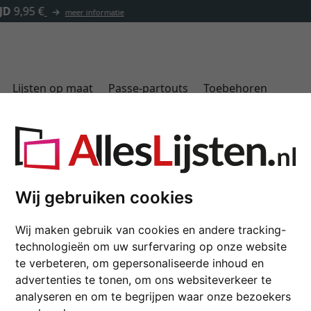
✓
500.000 artikelen om uit te kiezen
Lijsten op maat
Passe-partouts
Toebehoren
Adviseur
Cadeau-ideeën
Art & Decoratie
Wij gebruiken cookies
HRIFT
ADVISEUR
HET JUISTE FORMAAT VAN D
Wij maken gebruik van cookies en andere tracking-
technologieën om uw surfervaring op onze website
te verbeteren, om gepersonaliseerde inhoud en
advertenties te tonen, om ons websiteverkeer te
analyseren en om te begrijpen waar onze bezoekers