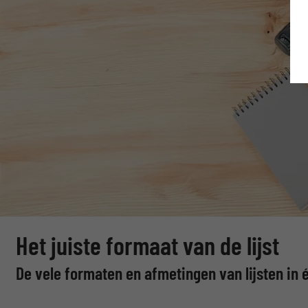
Het juiste formaat van de lijst
De vele formaten en afmetingen van lijsten in 