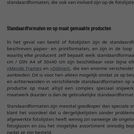
standaardformaten, die ook van invloed zijn op de fotolijste
Standaardformaten en op maat gemaakte producten
In het geval van beeld of fotolijsten zijn de standa
beschreven papier- en printformaten, en zijn in de loop
waarbij elke producent zelf bepaalt welk standaardformaa
cm / DIN A4 of 30x40 cm zijn beschikbaar voor bijna el
»Mende Frames
en
»Döhnert
, die een enorme verscheiden
aanbieden. Dit is voor hen alleen mogelijk omdat ze op b
en achterwanden in verschillende standaardformaten op v
productie op maat altijd een complex speciaal snijwer
maatwerk duurder is dan de gebruikelijke standaardformat
Standaardformaten zijn meestal goedkoper dan speciale sni
klant het voordeel dat u dergelijkelijsten zonder problem
afgewerkte fotolijsten heeft weinig zin vanwege de ongelof
fotoglazen en zou het mogelijke assortiment onnodig be
nadat ze zijn besteld.