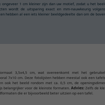
 ongeveer 1 cm kleiner zijn dan uw motief, zodat u het beel
ucten wordt de uitsparing exact en mm-nauwkeurig volgens
ten hebben al een iets kleiner beeldgedeelte dan om de bo
et formaat 3,5x4,5 cm, wat overeenkomt met het gebruik
ooral 7x10 cm. Deze fotolijsten hebben meestal ook een tafe
 en ook het beeld rondom met ca. 0,5 cm, de openingsdimens
js belangrijker voor de kleinste formaten.
Advies:
Zelfs de kl
dformaten die er bijvoorbeeld beter uitzien op een tafel.