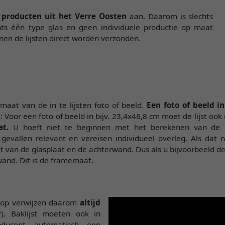
d
producten uit het Verre Oosten
aan. Daarom is slechts
hts één type glas en geen individuele productie op maat
nen de lijsten direct worden verzonden.
maat van de in te lijsten foto of beeld.
Een foto of beeld i
Voor een foto of beeld in bijv. 23,4x46,8 cm moet de lijst oo
at.
U hoeft niet te beginnen met het berekenen van de b
evallen relevant en vereisen individueel overleg. Als dat nie
 van de glasplaat en de achterwand. Dus als u bijvoorbeeld de
and. Dit is de framemaat.
shop verwijzen daarom
altijd
). Baklijst moeten ook in
oducent automatisch een