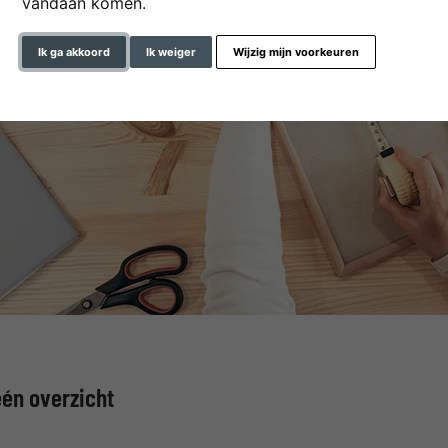
vandaan komen.
Ik ga akkoord
Ik weiger
Wijzig mijn voorkeuren
één overzicht