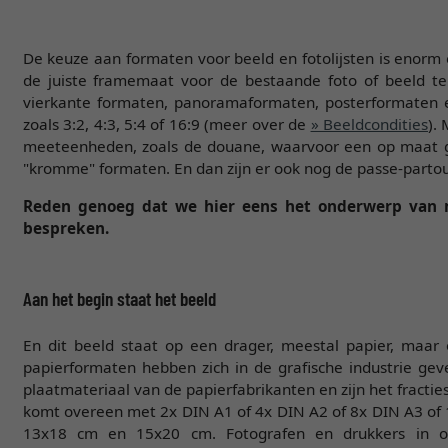
De keuze aan formaten voor beeld en fotolijsten is enorm 
de juiste framemaat voor de bestaande foto of beeld te 
vierkante formaten, panoramaformaten, posterformaten e
zoals 3:2, 4:3, 5:4 of 16:9 (meer over de
» Beeldcondities
).
meeteenheden, zoals de douane, waarvoor een op maat gem
"kromme" formaten. En dan zijn er ook nog de passe-parto
Reden genoeg dat we hier eens het onderwerp van ma
bespreken.
Aan het begin staat het beeld
En dit beeld staat op een drager, meestal papier, maar 
papierformaten hebben zich in de grafische industrie ge
plaatmateriaal van de papierfabrikanten en zijn het fracti
komt overeen met 2x DIN A1 of 4x DIN A2 of 8x DIN A3 of 
13x18 cm en 15x20 cm. Fotografen en drukkers in ons 