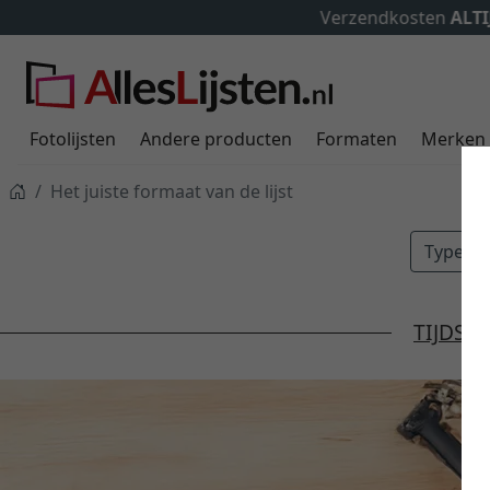
Fotolijsten
Andere producten
Formaten
Merken
Het juiste formaat van de lijst
Types
TIJDSC