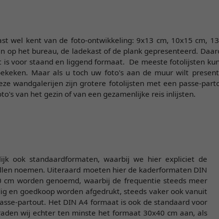
 vast wel kent van de foto-ontwikkeling: 9x13 cm, 10x15 cm,
ten op het bureau, de ladekast of de plank gepresenteerd. Daar
t is voor staand en liggend formaat. De meeste fotolijsten 
n bekeken. Maar als u toch uw foto's aan de muur wilt prese
eze wandgalerijen zijn grotere fotolijsten met een passe-part
's van het gezin of van een gezamenlijke reis inlijsten.
jk ook standaardformaten, waarbij we hier expliciet de
llen noemen. Uiteraard moeten hier de kaderformaten DIN
 cm worden genoemd, waarbij de frequentie steeds meer
dig en goedkoop worden afgedrukt, steeds vaker ook vanuit
asse-partout. Het DIN A4 formaat is ook de standaard voor
raden wij echter ten minste het formaat 30x40 cm aan, als