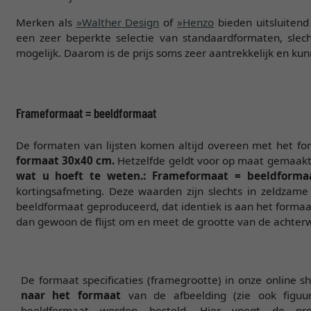
Merken als
»Walther Design
of
»Henzo
bieden uitsluiten
een zeer beperkte selectie van standaardformaten, slec
mogelijk. Daarom is de prijs soms zeer aantrekkelijk en kun
Frameformaat = beeldformaat
De formaten van lijsten komen altijd overeen met het for
formaat 30x40 cm.
Hetzelfde geldt voor op maat gemaakt: 
wat u hoeft te weten.: Frameformaat = beeldforma
kortingsafmeting. Deze waarden zijn slechts in zeldzame g
beeldformaat geproduceerd, dat identiek is aan het formaat
dan gewoon de flijst om en meet de grootte van de achterw
De formaat specificaties (framegrootte) in onze online 
naar het formaat
van de afbeelding (zie ook figuur
beeldformaat worden besteld. Hier voegt de pr